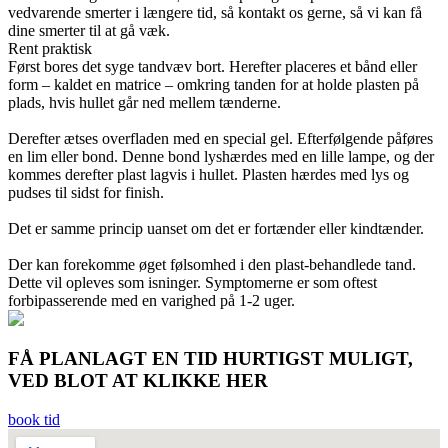
vedvarende smerter i længere tid, så kontakt os gerne, så vi kan få
dine smerter til at gå væk.
Rent praktisk
Først bores det syge tandvæv bort. Herefter placeres et bånd eller
form – kaldet en matrice – omkring tanden for at holde plasten på
plads, hvis hullet går ned mellem tænderne.
Derefter ætses overfladen med en special gel. Efterfølgende påføres
en lim eller bond. Denne bond lyshærdes med en lille lampe, og der
kommes derefter plast lagvis i hullet. Plasten hærdes med lys og
pudses til sidst for finish.
Det er samme princip uanset om det er fortænder eller kindtænder.
Der kan forekomme øget følsomhed i den plast-behandlede tand.
Dette vil opleves som isninger. Symptomerne er som oftest
forbipasserende med en varighed på 1-2 uger.
FÅ PLANLAGT EN TID HURTIGST MULIGT,
VED BLOT AT KLIKKE HER
book tid