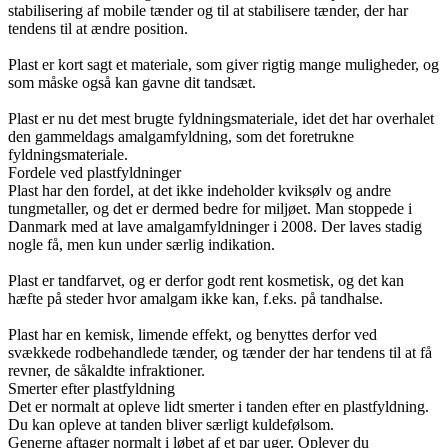
stabilisering af mobile tænder og til at stabilisere tænder, der har
tendens til at ændre position.
Plast er kort sagt et materiale, som giver rigtig mange muligheder, og
som måske også kan gavne dit tandsæt.
Plast er nu det mest brugte fyldningsmateriale, idet det har overhalet
den gammeldags amalgamfyldning, som det foretrukne
fyldningsmateriale.
Fordele ved plastfyldninger
Plast har den fordel, at det ikke indeholder kviksølv og andre
tungmetaller, og det er dermed bedre for miljøet. Man stoppede i
Danmark med at lave amalgamfyldninger i 2008. Der laves stadig
nogle få, men kun under særlig indikation.
Plast er tandfarvet, og er derfor godt rent kosmetisk, og det kan
hæfte på steder hvor amalgam ikke kan, f.eks. på tandhalse.
Plast har en kemisk, limende effekt, og benyttes derfor ved
svækkede rodbehandlede tænder, og tænder der har tendens til at få
revner, de såkaldte infraktioner.
Smerter efter plastfyldning
Det er normalt at opleve lidt smerter i tanden efter en plastfyldning.
Du kan opleve at tanden bliver særligt kuldefølsom.
Generne aftager normalt i løbet af et par uger. Oplever du