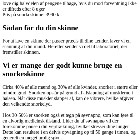
love dig halvdelen af pengene tilbage, hvis du mod forventning ikke
er tilfreds efter 8 uger​.
Pris på snorkeskinne: 3990 kr.
Sådan får du din skinne
For at lave en skinne der passer præcis til dine tænder, laver vi en
scanning af din mund. Herefter sender vi det til laboratoriet, der
fremstiller skinnen.
Vi er mange der godt kunne bruge en
snorkeskinne
Cirka 40% af alle mænd og 30% af alle kvinder, snorker i større eller
mindre grad. Snorken opstår på grund af afslapning af musklerne i
halsen. Når disse muskler slapper af, kan de vibrere, hvilke afgiver
den velkendte snorkelyd.
Hos 30-50% er snorken også et tegn på søvnapnø, som kan føre til
en alvorlig medicinsk tilstand. Lider du af søvnapnø vil der
forekomme pause i din vejrtrækning, hvilket stresser dine lunger.
Dette kan resultere i en delvis opvågning op til 50 gange i timen, og
generelt en meget urolig søvn.